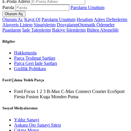
E-Posta Adresi
Parola
Parolamı Unuttum
Oturum Aç
Kayıt Ol
Parolamı Unuttum
Hesabım
Adres Defterlerim
Alışveriş Listem
Siparişlerim
Dosyalarım
Otomatik Ödemeler
Puanlarım
İade Taleplerim
Bakiye İşlemlerim
Bülten Aboneliği
Bilgiler
Hakkımızda
Parça Teslimat Şartları
Parça Geri İade Şartları
Gizlilik Politikası
Ford Çıkma Yedek Parça
Ford Focus 1 2 3 B-Max C-Max Connect Courier EcoSport
Fiesta Fusion Kuga Mondeo Puma
Sosyal Medyalarımız
Yıldız Sanayi
Ankara Oto Sanayi Sitesi
Çıkma Motor